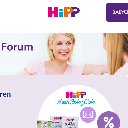
BABYC
eren