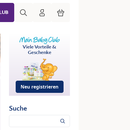
Suche
HiPP Mein Babyclub
Warenkorb
LUB
Viele Vorteile &
Geschenke
Neu registrieren
Suche
Suche