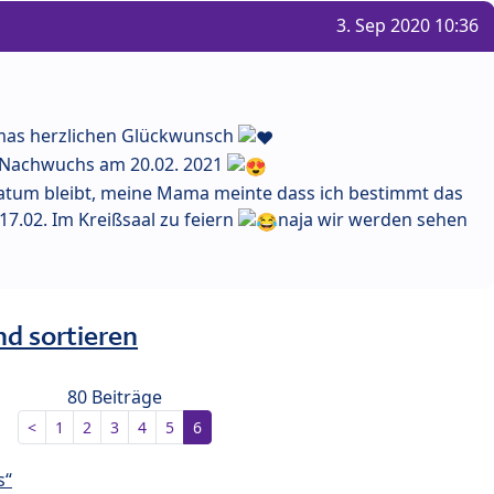
3. Sep 2020 10:36
mas herzlichen Glückwunsch
 Nachwuchs am 20.02. 2021
atum bleibt, meine Mama meinte dass ich bestimmt das
7.02. Im Kreißsaal zu feiern
naja wir werden sehen
nd sortieren
80 Beiträge
<
1
2
3
4
5
6
s“