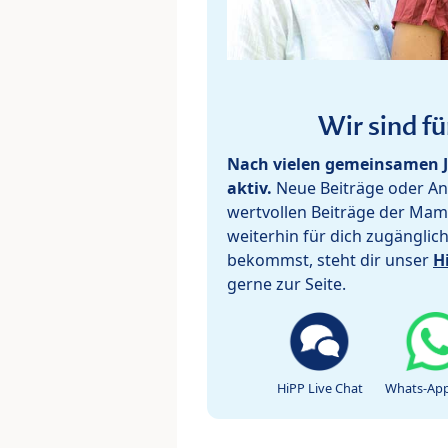
Wir sind fü
Nach vielen gemeinsamen J
aktiv.
Neue Beiträge oder Ant
wertvollen Beiträge der Mam
weiterhin für dich zugänglic
bekommst, steht dir unser
H
gerne zur Seite.
HiPP Live Chat
Whats-App