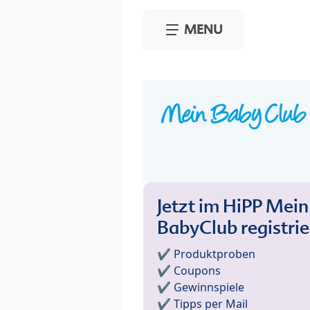
Skip to main content
MENU
Jetzt im HiPP Mein
BabyClub registri
✔️ Produktproben
✔️ Coupons
✔️ Gewinnspiele
✔️ Tipps per Mail