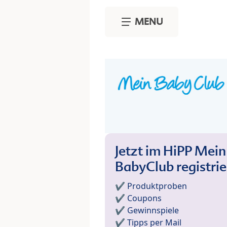
Skip to main content
MENU
Jetzt im HiPP Mein
BabyClub registri
✔️ Produktproben
✔️ Coupons
✔️ Gewinnspiele
✔️ Tipps per Mail