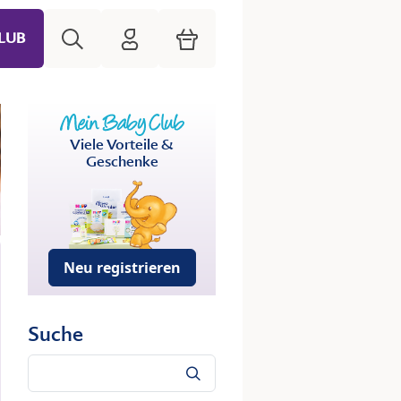
Suche
HiPP Mein Babyclub
Warenkorb
LUB
Viele Vorteile &
Geschenke
Neu registrieren
Suche
Suche