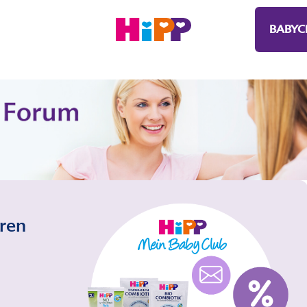
BABYC
eren