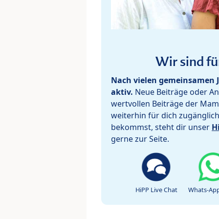
Wir sind fü
Nach vielen gemeinsamen J
aktiv.
Neue Beiträge oder Ant
wertvollen Beiträge der Mam
weiterhin für dich zugänglic
bekommst, steht dir unser
H
gerne zur Seite.
HiPP Live Chat
Whats-App