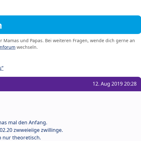
m
er Mamas und Papas. Bei weiteren Fragen, wende dich gerne an
enforum
wechseln.
s“
12. Aug 2019 20:28
mas mal den Anfang.
02.20 zwweieiige zwillinge.
h nur theoretisch.