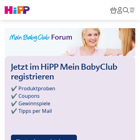
Skip to main content
Warenkor
HiPP M
Such
Jetzt im HiPP Mein BabyClub
registrieren
✔️ Produktproben
✔️ Coupons
✔️ Gewinnspiele
✔️ Tipps per Mail