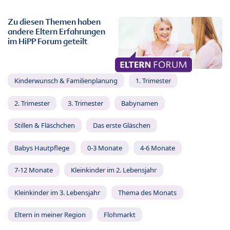
Zu diesen Themen haben
andere Eltern Erfahrungen
im HiPP Forum geteilt
Kinderwunsch & Familienplanung
1. Trimester
2. Trimester
3. Trimester
Babynamen
Stillen & Fläschchen
Das erste Gläschen
Babys Hautpflege
0-3 Monate
4-6 Monate
7-12 Monate
Kleinkinder im 2. Lebensjahr
Kleinkinder im 3. Lebensjahr
Thema des Monats
Eltern in meiner Region
Flohmarkt