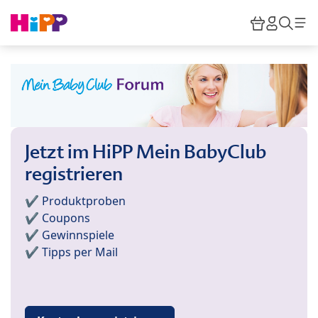
Skip to main content
Warenkor
HiPP M
Such
Jetzt im HiPP Mein BabyClub
registrieren
✔️ Produktproben
✔️ Coupons
✔️ Gewinnspiele
✔️ Tipps per Mail