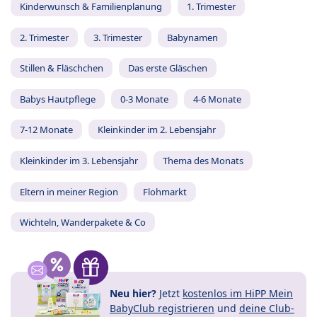
Kinderwunsch & Familienplanung
1. Trimester
2. Trimester
3. Trimester
Babynamen
Stillen & Fläschchen
Das erste Gläschen
Babys Hautpflege
0-3 Monate
4-6 Monate
7-12 Monate
Kleinkinder im 2. Lebensjahr
Kleinkinder im 3. Lebensjahr
Thema des Monats
Eltern in meiner Region
Flohmarkt
Wichteln, Wanderpakete & Co
Neu hier?
Jetzt
kostenlos im HiPP Mein
BabyClub registrieren
und
deine Club-