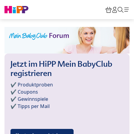
Skip to main content
Warenkor
HiPP M
Such
Jetzt im HiPP Mein BabyClub
registrieren
✔️ Produktproben
✔️ Coupons
✔️ Gewinnspiele
✔️ Tipps per Mail