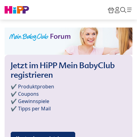
Skip to main content
Warenkor
HiPP M
Such
Jetzt im HiPP Mein BabyClub
registrieren
✔️ Produktproben
✔️ Coupons
✔️ Gewinnspiele
✔️ Tipps per Mail