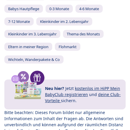
Babys Hautpflege
0-3 Monate
4-6 Monate
7-12 Monate
Kleinkinder im 2. Lebensjahr
Kleinkinder im 3. Lebensjahr
Thema des Monats
Eltern in meiner Region
Flohmarkt
Wichteln, Wanderpakete & Co
Neu hier?
Jetzt
kostenlos im HiPP Mein
BabyClub registrieren
und
deine Club-
Vorteile
sichern.
Bitte beachten: Dieses Forum bildet nur allgemeine
Informationen zum Inhalt der Fragen ab. Die Antworten sind
unverbindlich und können aufgrund der räumlichen Distanz