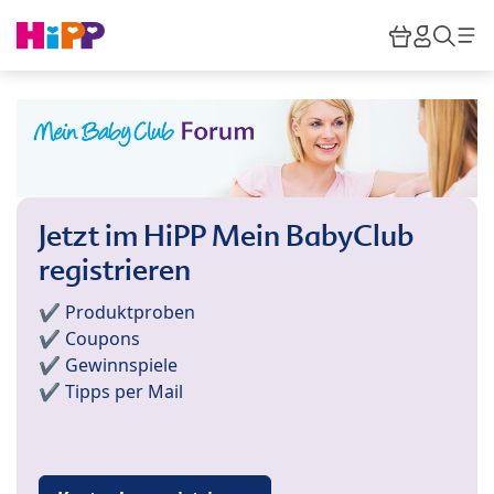
Skip to main content
Warenkor
HiPP M
Such
Jetzt im HiPP Mein BabyClub
registrieren
✔️ Produktproben
✔️ Coupons
✔️ Gewinnspiele
✔️ Tipps per Mail