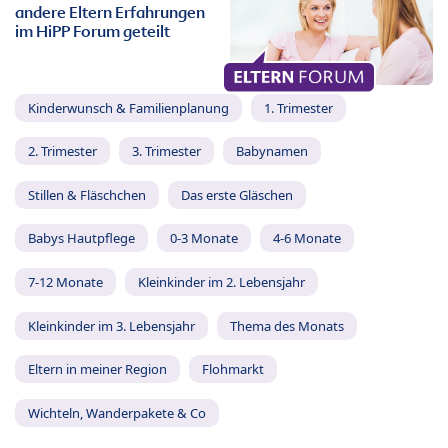
andere Eltern Erfahrungen
im HiPP Forum geteilt
Kinderwunsch & Familienplanung
1. Trimester
2. Trimester
3. Trimester
Babynamen
Stillen & Fläschchen
Das erste Gläschen
Babys Hautpflege
0-3 Monate
4-6 Monate
7-12 Monate
Kleinkinder im 2. Lebensjahr
Kleinkinder im 3. Lebensjahr
Thema des Monats
Eltern in meiner Region
Flohmarkt
Wichteln, Wanderpakete & Co