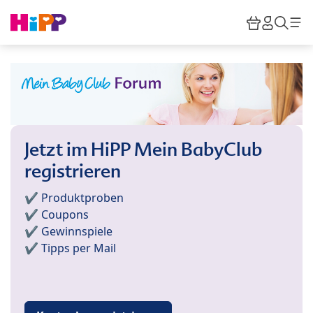
Skip to main content
Warenkor
HiPP M
Such
Jetzt im HiPP Mein BabyClub
registrieren
✔️ Produktproben
✔️ Coupons
✔️ Gewinnspiele
✔️ Tipps per Mail