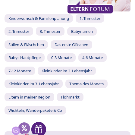
Kinderwunsch & Familienplanung
1. Trimester
2. Trimester
3. Trimester
Babynamen
Stillen & Fläschchen
Das erste Gläschen
Babys Hautpflege
0-3 Monate
4-6 Monate
7-12 Monate
Kleinkinder im 2. Lebensjahr
Kleinkinder im 3. Lebensjahr
Thema des Monats
Eltern in meiner Region
Flohmarkt
Wichteln, Wanderpakete & Co