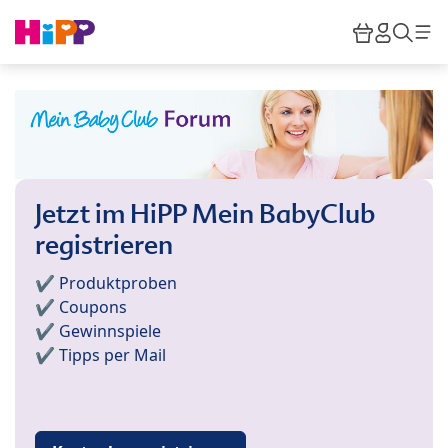
Skip to main content
Warenkor
HiPP M
Such
Jetzt im HiPP Mein BabyClub
registrieren
✔️ Produktproben
✔️ Coupons
✔️ Gewinnspiele
✔️ Tipps per Mail