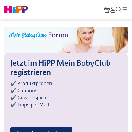
Skip to main content
Warenkor
HiPP M
Such
Jetzt im HiPP Mein BabyClub
registrieren
✔️ Produktproben
✔️ Coupons
✔️ Gewinnspiele
✔️ Tipps per Mail