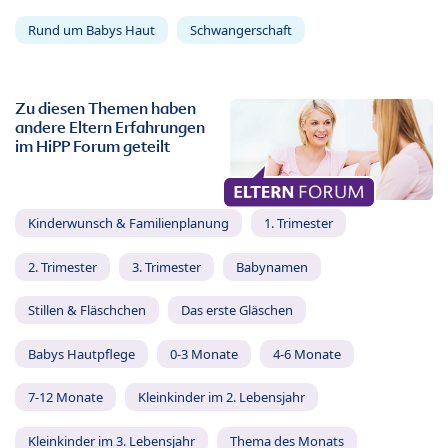
Rund um Babys Haut
Schwangerschaft
Zu diesen Themen haben
andere Eltern Erfahrungen
im HiPP Forum geteilt
Kinderwunsch & Familienplanung
1. Trimester
2. Trimester
3. Trimester
Babynamen
Stillen & Fläschchen
Das erste Gläschen
Babys Hautpflege
0-3 Monate
4-6 Monate
7-12 Monate
Kleinkinder im 2. Lebensjahr
Kleinkinder im 3. Lebensjahr
Thema des Monats