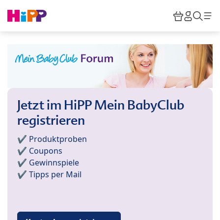
Skip to main content
Warenkor
HiPP M
Such
Jetzt im HiPP Mein BabyClub
registrieren
✔️ Produktproben
✔️ Coupons
✔️ Gewinnspiele
✔️ Tipps per Mail