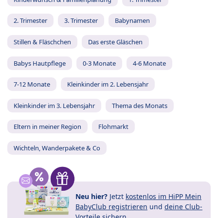
2. Trimester
3. Trimester
Babynamen
Stillen & Fläschchen
Das erste Gläschen
Babys Hautpflege
0-3 Monate
4-6 Monate
7-12 Monate
Kleinkinder im 2. Lebensjahr
Kleinkinder im 3. Lebensjahr
Thema des Monats
Eltern in meiner Region
Flohmarkt
Wichteln, Wanderpakete & Co
Neu hier?
Jetzt
kostenlos im HiPP Mein
BabyClub registrieren
und
deine Club-
Vorteile
sichern.