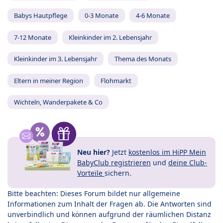
Babys Hautpflege
0-3 Monate
4-6 Monate
7-12 Monate
Kleinkinder im 2. Lebensjahr
Kleinkinder im 3. Lebensjahr
Thema des Monats
Eltern in meiner Region
Flohmarkt
Wichteln, Wanderpakete & Co
Neu hier?
Jetzt
kostenlos im HiPP Mein
BabyClub registrieren
und
deine Club-
Vorteile
sichern.
Bitte beachten: Dieses Forum bildet nur allgemeine
Informationen zum Inhalt der Fragen ab. Die Antworten sind
unverbindlich und können aufgrund der räumlichen Distanz