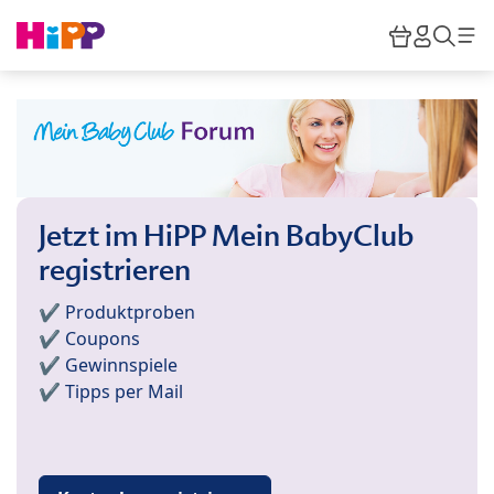
Skip to main content
Warenkor
HiPP M
Such
Jetzt im HiPP Mein BabyClub
registrieren
✔️ Produktproben
✔️ Coupons
✔️ Gewinnspiele
✔️ Tipps per Mail