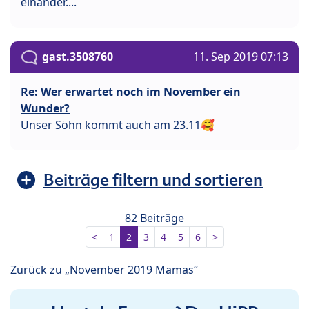
einander....
gast.3508760
11. Sep 2019 07:13
Re: Wer erwartet noch im November ein
Wunder?
Unser Söhn kommt auch am 23.11🥰
Beiträge filtern und sortieren
82 Beiträge
<
1
2
3
4
5
6
>
Zurück zu „November 2019 Mamas“