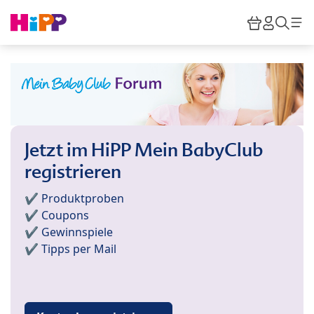
Skip to main content
Warenkor
HiPP M
Such
Jetzt im HiPP Mein BabyClub
registrieren
✔️ Produktproben
✔️ Coupons
✔️ Gewinnspiele
✔️ Tipps per Mail