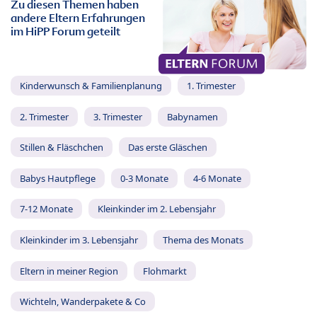
Zu diesen Themen haben
andere Eltern Erfahrungen
im HiPP Forum geteilt
Kinderwunsch & Familienplanung
1. Trimester
2. Trimester
3. Trimester
Babynamen
Stillen & Fläschchen
Das erste Gläschen
Babys Hautpflege
0-3 Monate
4-6 Monate
7-12 Monate
Kleinkinder im 2. Lebensjahr
Kleinkinder im 3. Lebensjahr
Thema des Monats
Eltern in meiner Region
Flohmarkt
Wichteln, Wanderpakete & Co