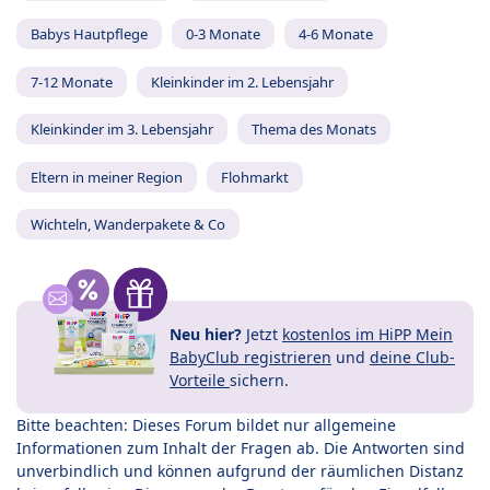
Babys Hautpflege
0-3 Monate
4-6 Monate
7-12 Monate
Kleinkinder im 2. Lebensjahr
Kleinkinder im 3. Lebensjahr
Thema des Monats
Eltern in meiner Region
Flohmarkt
Wichteln, Wanderpakete & Co
Neu hier?
Jetzt
kostenlos im HiPP Mein
BabyClub registrieren
und
deine Club-
Vorteile
sichern.
Bitte beachten: Dieses Forum bildet nur allgemeine
Informationen zum Inhalt der Fragen ab. Die Antworten sind
unverbindlich und können aufgrund der räumlichen Distanz