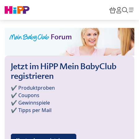
Skip to main content
Warenkor
HiPP M
Such
Jetzt im HiPP Mein BabyClub
registrieren
✔️ Produktproben
✔️ Coupons
✔️ Gewinnspiele
✔️ Tipps per Mail