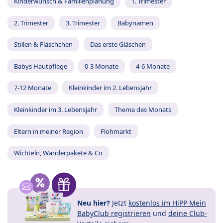
Kinderwunsch & Familienplanung
1. Trimester
2. Trimester
3. Trimester
Babynamen
Stillen & Fläschchen
Das erste Gläschen
Babys Hautpflege
0-3 Monate
4-6 Monate
7-12 Monate
Kleinkinder im 2. Lebensjahr
Kleinkinder im 3. Lebensjahr
Thema des Monats
Eltern in meiner Region
Flohmarkt
Wichteln, Wanderpakete & Co
Neu hier?
Jetzt
kostenlos im HiPP Mein
BabyClub registrieren
und
deine Club-