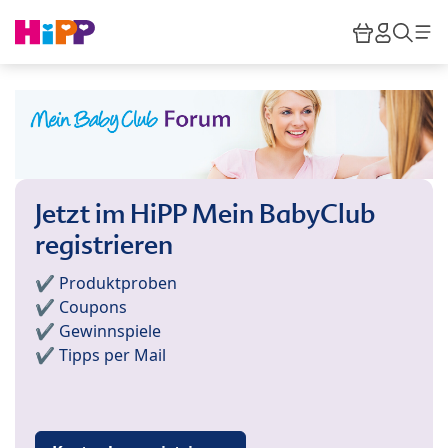
Skip to main content
Warenkor
HiPP M
Such
Jetzt im HiPP Mein BabyClub
registrieren
✔️ Produktproben
✔️ Coupons
✔️ Gewinnspiele
✔️ Tipps per Mail