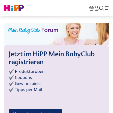
Skip to main content
Warenkor
HiPP M
Such
Jetzt im HiPP Mein BabyClub
registrieren
✔️ Produktproben
✔️ Coupons
✔️ Gewinnspiele
✔️ Tipps per Mail