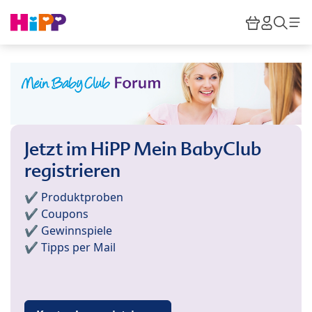
Skip to main content
Warenkor
HiPP M
Such
Jetzt im HiPP Mein BabyClub
registrieren
✔️ Produktproben
✔️ Coupons
✔️ Gewinnspiele
✔️ Tipps per Mail