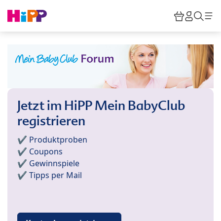
Skip to main content
Warenkor
HiPP M
Such
Jetzt im HiPP Mein BabyClub
registrieren
✔️ Produktproben
✔️ Coupons
✔️ Gewinnspiele
✔️ Tipps per Mail