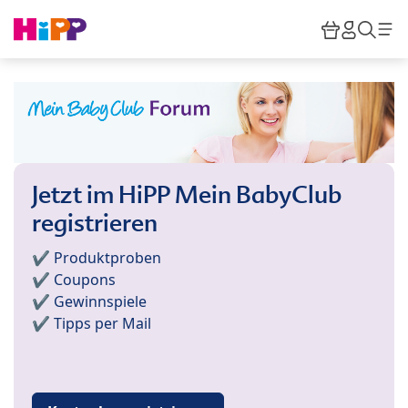
Skip to main content
Warenkor
HiPP M
Such
Jetzt im HiPP Mein BabyClub
registrieren
✔️ Produktproben
✔️ Coupons
✔️ Gewinnspiele
✔️ Tipps per Mail