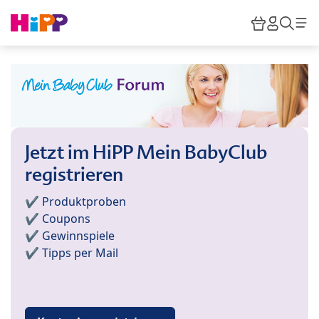
Skip to main content
Warenkor
HiPP M
Such
Jetzt im HiPP Mein BabyClub
registrieren
✔️ Produktproben
✔️ Coupons
✔️ Gewinnspiele
✔️ Tipps per Mail