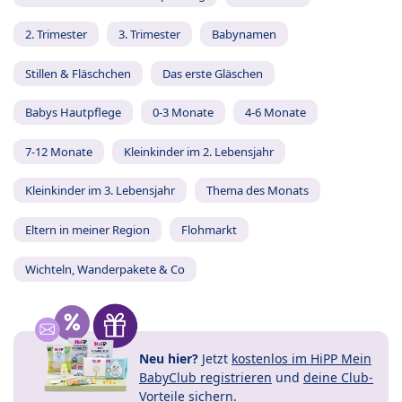
2. Trimester
3. Trimester
Babynamen
Stillen & Fläschchen
Das erste Gläschen
Babys Hautpflege
0-3 Monate
4-6 Monate
7-12 Monate
Kleinkinder im 2. Lebensjahr
Kleinkinder im 3. Lebensjahr
Thema des Monats
Eltern in meiner Region
Flohmarkt
Wichteln, Wanderpakete & Co
Neu hier?
Jetzt
kostenlos im HiPP Mein
BabyClub registrieren
und
deine Club-
Vorteile
sichern.