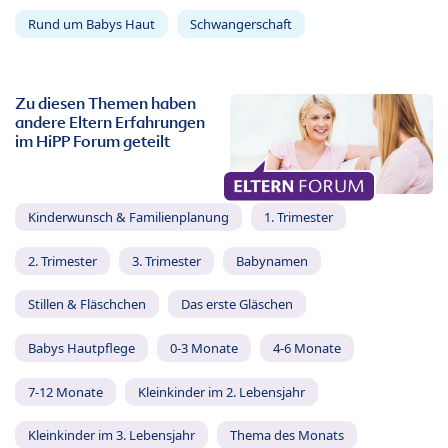
Rund um Babys Haut
Schwangerschaft
Zu diesen Themen haben
andere Eltern Erfahrungen
im HiPP Forum geteilt
Kinderwunsch & Familienplanung
1. Trimester
2. Trimester
3. Trimester
Babynamen
Stillen & Fläschchen
Das erste Gläschen
Babys Hautpflege
0-3 Monate
4-6 Monate
7-12 Monate
Kleinkinder im 2. Lebensjahr
Kleinkinder im 3. Lebensjahr
Thema des Monats