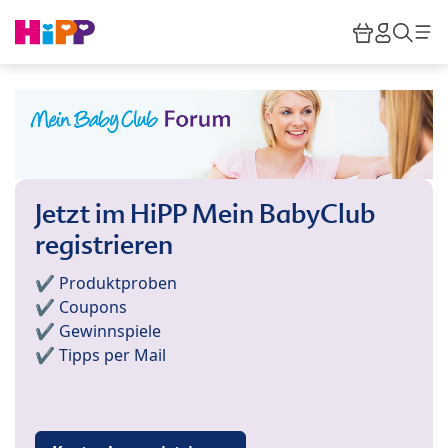
Skip to main content
Warenkor
HiPP M
Such
Jetzt im HiPP Mein BabyClub
registrieren
✔️ Produktproben
✔️ Coupons
✔️ Gewinnspiele
✔️ Tipps per Mail