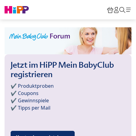
Skip to main content
Warenkor
HiPP M
Such
Jetzt im HiPP Mein BabyClub
registrieren
✔️ Produktproben
✔️ Coupons
✔️ Gewinnspiele
✔️ Tipps per Mail