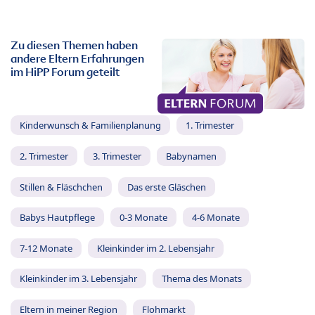
Zu diesen Themen haben
andere Eltern Erfahrungen
im HiPP Forum geteilt
Kinderwunsch & Familienplanung
1. Trimester
2. Trimester
3. Trimester
Babynamen
Stillen & Fläschchen
Das erste Gläschen
Babys Hautpflege
0-3 Monate
4-6 Monate
7-12 Monate
Kleinkinder im 2. Lebensjahr
Kleinkinder im 3. Lebensjahr
Thema des Monats
Eltern in meiner Region
Flohmarkt