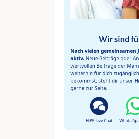
Wir sind fü
Nach vielen gemeinsamen J
aktiv.
Neue Beiträge oder Ant
wertvollen Beiträge der Mam
weiterhin für dich zugänglic
bekommst, steht dir unser
H
gerne zur Seite.
HiPP Live Chat
Whats-App