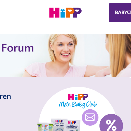
BABYC
eren