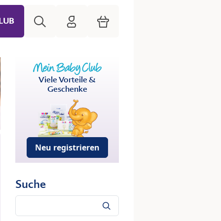
Suche
HiPP Mein Babyclub
Warenkorb
LUB
Viele Vorteile &
Geschenke
Neu registrieren
Suche
Suche