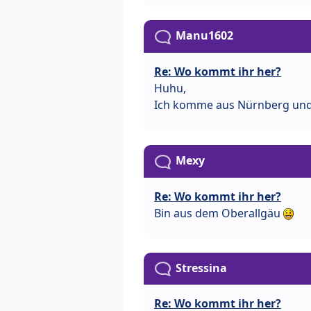
Manu1602
Re: Wo kommt ihr her?
Huhu,
Ich komme aus Nürnberg und 
Mexy
Re: Wo kommt ihr her?
Bin aus dem Oberallgäu
Stressina
Re: Wo kommt ihr her?