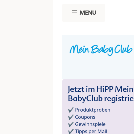
Skip to main content
MENU
Jetzt im HiPP Mein
BabyClub registri
✔️ Produktproben
✔️ Coupons
✔️ Gewinnspiele
✔️ Tipps per Mail