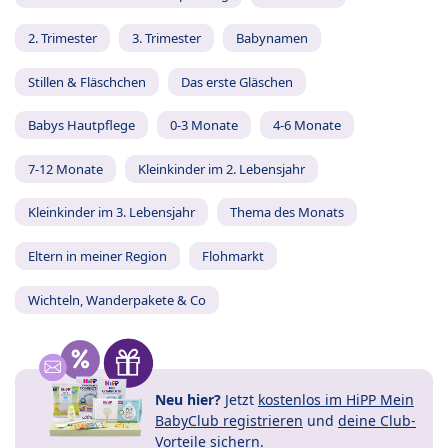
2. Trimester
3. Trimester
Babynamen
Stillen & Fläschchen
Das erste Gläschen
Babys Hautpflege
0-3 Monate
4-6 Monate
7-12 Monate
Kleinkinder im 2. Lebensjahr
Kleinkinder im 3. Lebensjahr
Thema des Monats
Eltern in meiner Region
Flohmarkt
Wichteln, Wanderpakete & Co
Neu hier?
Jetzt
kostenlos im HiPP Mein
BabyClub registrieren
und
deine Club-
Vorteile
sichern.