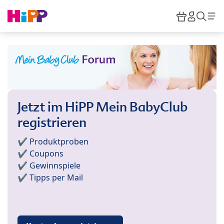
Skip to main content
Warenkor
HiPP M
Such
Jetzt im HiPP Mein BabyClub
registrieren
✔️ Produktproben
✔️ Coupons
✔️ Gewinnspiele
✔️ Tipps per Mail