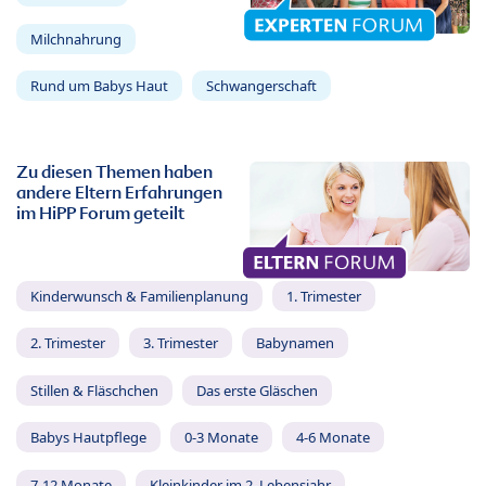
Milchnahrung
Rund um Babys Haut
Schwangerschaft
Zu diesen Themen haben
andere Eltern Erfahrungen
im HiPP Forum geteilt
Kinderwunsch & Familienplanung
1. Trimester
2. Trimester
3. Trimester
Babynamen
Stillen & Fläschchen
Das erste Gläschen
Babys Hautpflege
0-3 Monate
4-6 Monate
7-12 Monate
Kleinkinder im 2. Lebensjahr