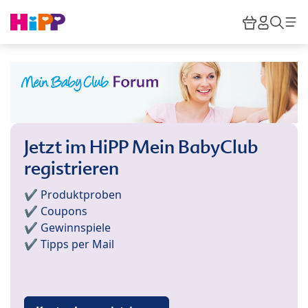
Skip to main content
Warenkor
HiPP M
Such
Jetzt im HiPP Mein BabyClub
registrieren
✔️ Produktproben
✔️ Coupons
✔️ Gewinnspiele
✔️ Tipps per Mail