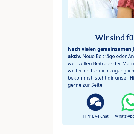
Wir sind fü
Nach vielen gemeinsamen J
aktiv.
Neue Beiträge oder Ant
wertvollen Beiträge der Mam
weiterhin für dich zugänglic
bekommst, steht dir unser
H
gerne zur Seite.
HiPP Live Chat
Whats-App