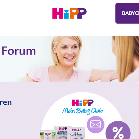
BABYC
eren