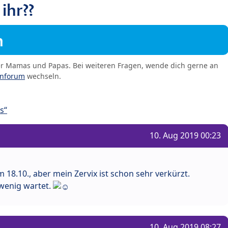
ihr??
m
er Mamas und Papas. Bei weiteren Fragen, wende dich gerne an
enforum
wechseln.
s“
10. Aug 2019 00:23
am 18.10., aber mein Zervix ist schon sehr verkürzt.
 wenig wartet.
10. Aug 2019 08:27