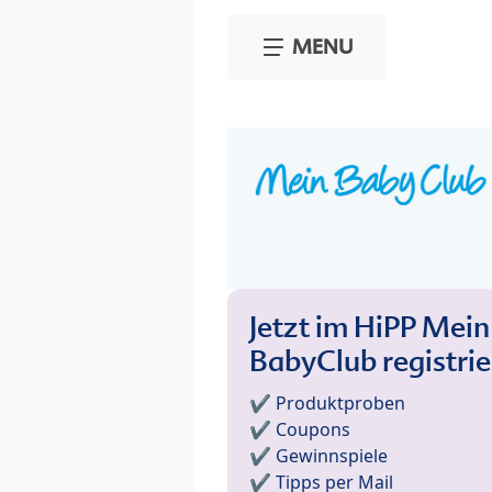
Skip to main content
MENU
Jetzt im HiPP Mein
BabyClub registri
✔️ Produktproben
✔️ Coupons
✔️ Gewinnspiele
✔️ Tipps per Mail