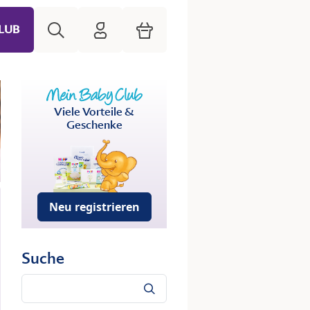
Suche
HiPP Mein Babyclub
Warenkorb
LUB
Viele Vorteile &
Geschenke
Neu registrieren
Suche
Suche