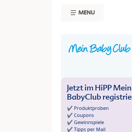
Skip to main content
MENU
Jetzt im HiPP Mein
BabyClub registri
✔️ Produktproben
✔️ Coupons
✔️ Gewinnspiele
✔️ Tipps per Mail