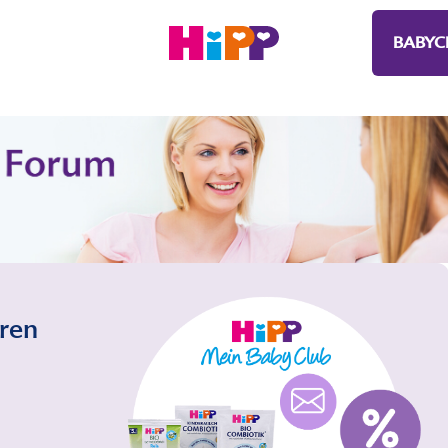
BABYC
eren