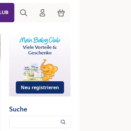
Suche
HiPP Mein Babyclub
Warenkorb
LUB
Viele Vorteile &
Geschenke
Neu registrieren
Suche
Suche