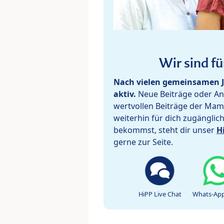
Wir sind fü
Nach vielen gemeinsamen J
aktiv.
Neue Beiträge oder Ant
wertvollen Beiträge der Mam
weiterhin für dich zugänglic
bekommst, steht dir unser
H
gerne zur Seite.
HiPP Live Chat
Whats-App