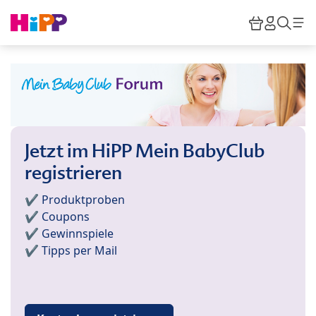
Skip to main content
Warenkor
HiPP M
Such
Jetzt im HiPP Mein BabyClub
registrieren
✔️ Produktproben
✔️ Coupons
✔️ Gewinnspiele
✔️ Tipps per Mail