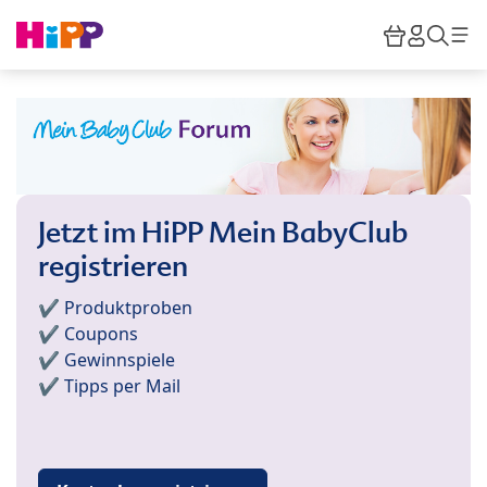
Skip to main content
Warenkor
HiPP M
Such
Jetzt im HiPP Mein BabyClub
registrieren
✔️ Produktproben
✔️ Coupons
✔️ Gewinnspiele
✔️ Tipps per Mail