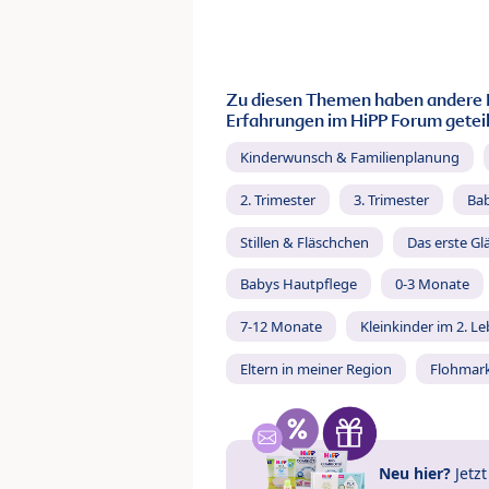
Zu diesen Themen haben andere 
Erfahrungen im HiPP Forum geteil
Kinderwunsch & Familienplanung
2. Trimester
3. Trimester
Ba
Stillen & Fläschchen
Das erste Gl
Babys Hautpflege
0-3 Monate
7-12 Monate
Kleinkinder im 2. L
Eltern in meiner Region
Flohmar
Neu hier?
Jetz