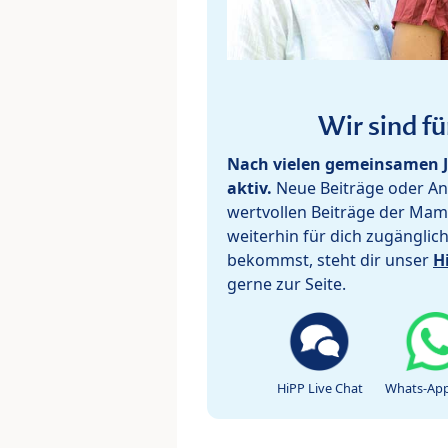
Wir sind fü
Nach vielen gemeinsamen J
aktiv.
Neue Beiträge oder Ant
wertvollen Beiträge der Mam
weiterhin für dich zugänglic
bekommst, steht dir unser
H
gerne zur Seite.
HiPP Live Chat
Whats-App