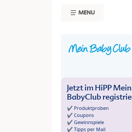
Skip to main content
MENU
Jetzt im HiPP Mein
BabyClub registri
✔️ Produktproben
✔️ Coupons
✔️ Gewinnspiele
✔️ Tipps per Mail