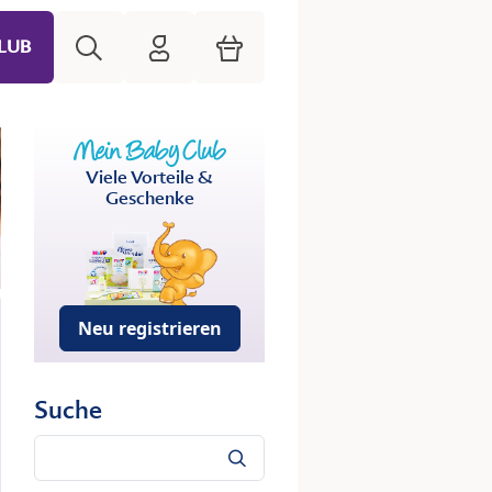
Suche
HiPP Mein Babyclub
Warenkorb
LUB
Viele Vorteile &
Geschenke
Neu registrieren
Suche
Suche