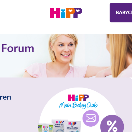
BABYC
eren