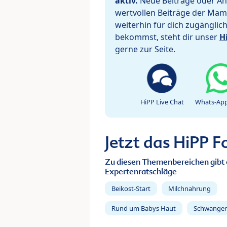
aktiv.
Neue Beiträge oder Ant
wertvollen Beiträge der Mam
weiterhin für dich zugänglic
bekommst, steht dir unser
H
gerne zur Seite.
HiPP Live Chat
Whats-App
Jetzt das HiPP 
Zu diesen Themenbereichen gibt 
Expertenratschläge
Beikost-Start
Milchnahrung
Rund um Babys Haut
Schwanger