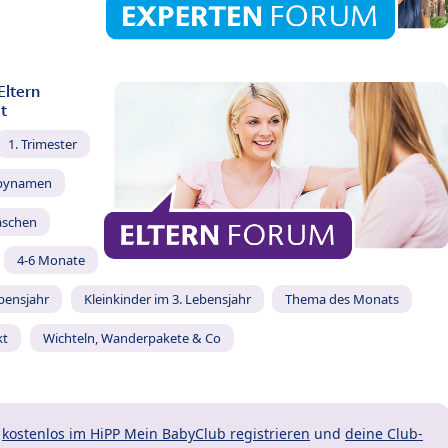
Eltern
t
1. Trimester
bynamen
äschen
4-6 Monate
ebensjahr
Kleinkinder im 3. Lebensjahr
Thema des Monats
kt
Wichteln, Wanderpakete & Co
t
kostenlos im HiPP Mein BabyClub registrieren
und
deine Club-