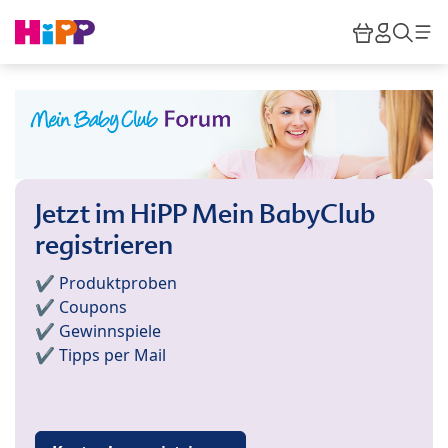
Skip to main content
Warenkor
HiPP M
Such
Jetzt im HiPP Mein BabyClub
registrieren
✔️ Produktproben
✔️ Coupons
✔️ Gewinnspiele
✔️ Tipps per Mail