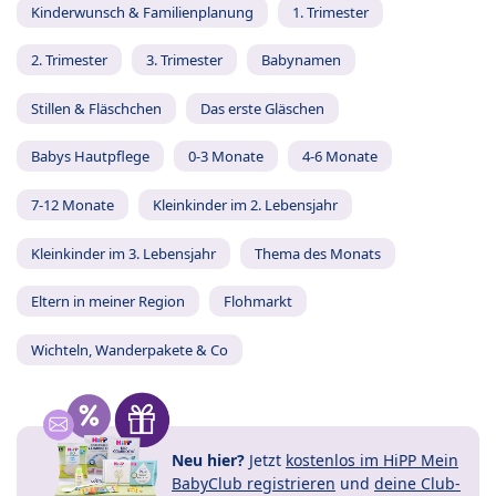
Kinderwunsch & Familienplanung
1. Trimester
2. Trimester
3. Trimester
Babynamen
Stillen & Fläschchen
Das erste Gläschen
Babys Hautpflege
0-3 Monate
4-6 Monate
7-12 Monate
Kleinkinder im 2. Lebensjahr
Kleinkinder im 3. Lebensjahr
Thema des Monats
Eltern in meiner Region
Flohmarkt
Wichteln, Wanderpakete & Co
Neu hier?
Jetzt
kostenlos im HiPP Mein
BabyClub registrieren
und
deine Club-