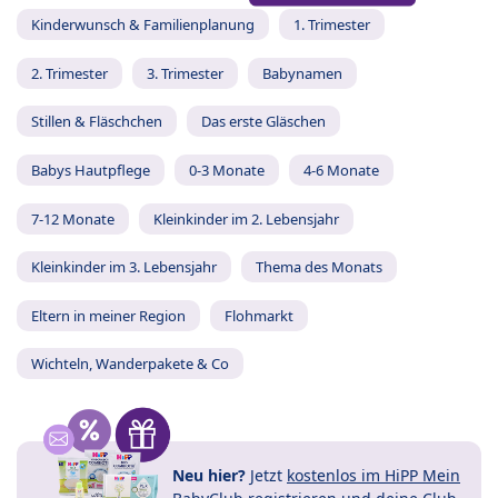
Kinderwunsch & Familienplanung
1. Trimester
2. Trimester
3. Trimester
Babynamen
Stillen & Fläschchen
Das erste Gläschen
Babys Hautpflege
0-3 Monate
4-6 Monate
7-12 Monate
Kleinkinder im 2. Lebensjahr
Kleinkinder im 3. Lebensjahr
Thema des Monats
Eltern in meiner Region
Flohmarkt
Wichteln, Wanderpakete & Co
Neu hier?
Jetzt
kostenlos im HiPP Mein