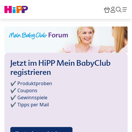
Skip to main content
Warenkor
HiPP M
Such
Jetzt im HiPP Mein BabyClub
registrieren
✔️ Produktproben
✔️ Coupons
✔️ Gewinnspiele
✔️ Tipps per Mail