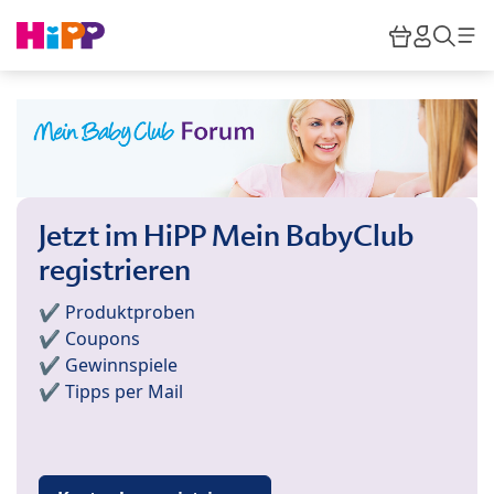
Skip to main content
Warenkor
HiPP M
Such
Jetzt im HiPP Mein BabyClub
registrieren
✔️ Produktproben
✔️ Coupons
✔️ Gewinnspiele
✔️ Tipps per Mail