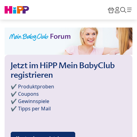
Skip to main content
Warenkor
HiPP M
Such
Jetzt im HiPP Mein BabyClub
registrieren
✔️ Produktproben
✔️ Coupons
✔️ Gewinnspiele
✔️ Tipps per Mail