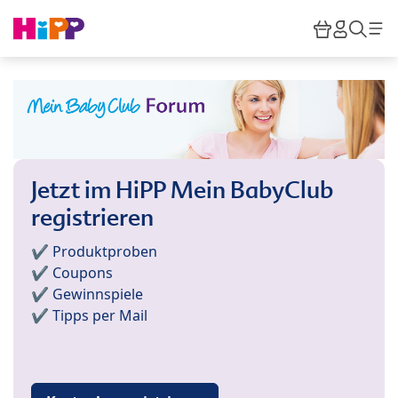
Skip to main content
Warenkor
HiPP M
Such
Jetzt im HiPP Mein BabyClub
registrieren
✔️ Produktproben
✔️ Coupons
✔️ Gewinnspiele
✔️ Tipps per Mail