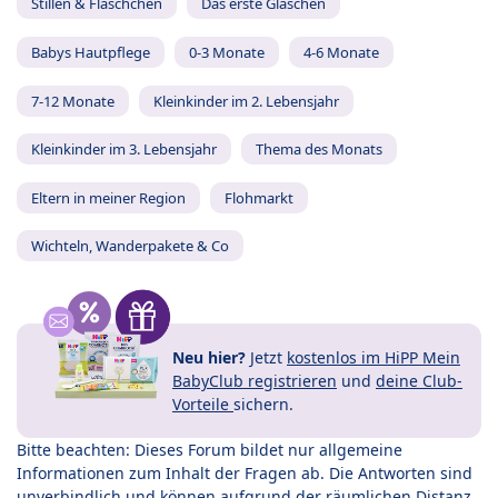
Stillen & Fläschchen
Das erste Gläschen
Babys Hautpflege
0-3 Monate
4-6 Monate
7-12 Monate
Kleinkinder im 2. Lebensjahr
Kleinkinder im 3. Lebensjahr
Thema des Monats
Eltern in meiner Region
Flohmarkt
Wichteln, Wanderpakete & Co
Neu hier?
Jetzt
kostenlos im HiPP Mein
BabyClub registrieren
und
deine Club-
Vorteile
sichern.
Bitte beachten: Dieses Forum bildet nur allgemeine
Informationen zum Inhalt der Fragen ab. Die Antworten sind
unverbindlich und können aufgrund der räumlichen Distanz