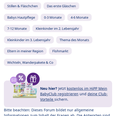
Stillen & Fläschchen
Das erste Gläschen
Babys Hautpflege
0-3 Monate
4-6 Monate
7-12 Monate
Kleinkinder im 2. Lebensjahr
Kleinkinder im 3. Lebensjahr
Thema des Monats
Eltern in meiner Region
Flohmarkt
Wichteln, Wanderpakete & Co
Neu hier?
Jetzt
kostenlos im HiPP Mein
BabyClub registrieren
und
deine Club-
Vorteile
sichern.
Bitte beachten: Dieses Forum bildet nur allgemeine
Informationen zum Inhalt der Fragen ab. Die Antworten sind