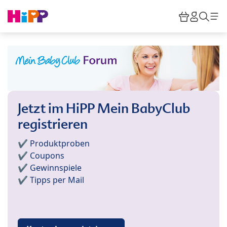
Skip to main content
Warenkor
HiPP M
Such
Jetzt im HiPP Mein BabyClub
registrieren
✔️ Produktproben
✔️ Coupons
✔️ Gewinnspiele
✔️ Tipps per Mail