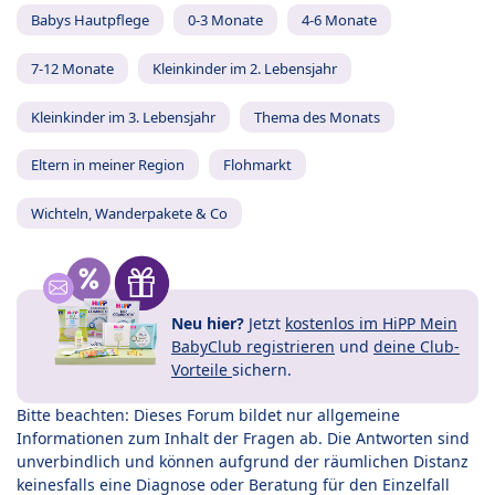
Babys Hautpflege
0-3 Monate
4-6 Monate
7-12 Monate
Kleinkinder im 2. Lebensjahr
Kleinkinder im 3. Lebensjahr
Thema des Monats
Eltern in meiner Region
Flohmarkt
Wichteln, Wanderpakete & Co
Neu hier?
Jetzt
kostenlos im HiPP Mein
BabyClub registrieren
und
deine Club-
Vorteile
sichern.
Bitte beachten: Dieses Forum bildet nur allgemeine
Informationen zum Inhalt der Fragen ab. Die Antworten sind
unverbindlich und können aufgrund der räumlichen Distanz
keinesfalls eine Diagnose oder Beratung für den Einzelfall