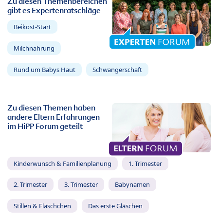
Zu diesen Themenbereichen
gibt es Expertenratschläge
Beikost-Start
Milchnahrung
Rund um Babys Haut
Schwangerschaft
Zu diesen Themen haben
andere Eltern Erfahrungen
im HiPP Forum geteilt
Kinderwunsch & Familienplanung
1. Trimester
2. Trimester
3. Trimester
Babynamen
Stillen & Fläschchen
Das erste Gläschen