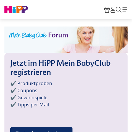
Skip to main content
Warenkor
HiPP M
Such
Jetzt im HiPP Mein BabyClub
registrieren
✔️ Produktproben
✔️ Coupons
✔️ Gewinnspiele
✔️ Tipps per Mail