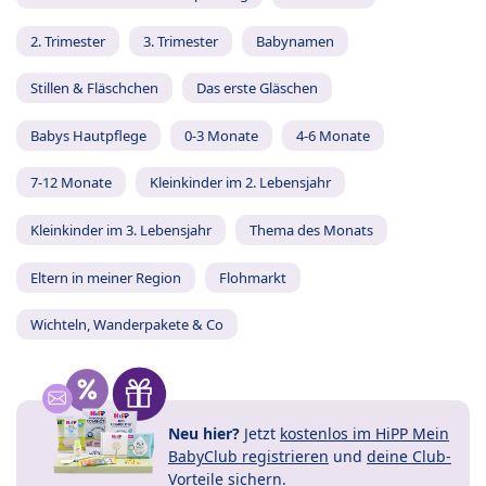
2. Trimester
3. Trimester
Babynamen
Stillen & Fläschchen
Das erste Gläschen
Babys Hautpflege
0-3 Monate
4-6 Monate
7-12 Monate
Kleinkinder im 2. Lebensjahr
Kleinkinder im 3. Lebensjahr
Thema des Monats
Eltern in meiner Region
Flohmarkt
Wichteln, Wanderpakete & Co
Neu hier?
Jetzt
kostenlos im HiPP Mein
BabyClub registrieren
und
deine Club-
Vorteile
sichern.