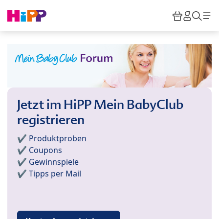
Skip to main content
Warenkor
HiPP M
Such
Jetzt im HiPP Mein BabyClub
registrieren
✔️ Produktproben
✔️ Coupons
✔️ Gewinnspiele
✔️ Tipps per Mail