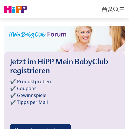
Skip to main content
Warenkor
HiPP M
Such
Jetzt im HiPP Mein BabyClub
registrieren
✔️ Produktproben
✔️ Coupons
✔️ Gewinnspiele
✔️ Tipps per Mail