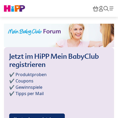
Skip to main content
Warenkor
HiPP M
Such
Jetzt im HiPP Mein BabyClub
registrieren
✔️ Produktproben
✔️ Coupons
✔️ Gewinnspiele
✔️ Tipps per Mail