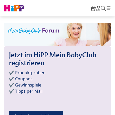
Skip to main content
Warenkor
HiPP M
Such
Jetzt im HiPP Mein BabyClub
registrieren
✔️ Produktproben
✔️ Coupons
✔️ Gewinnspiele
✔️ Tipps per Mail