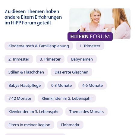
Zu diesen Themen haben
andere Eltern Erfahrungen
im HiPP Forum geteilt
Kinderwunsch & Familienplanung
1. Trimester
2. Trimester
3. Trimester
Babynamen
Stillen & Fläschchen
Das erste Gläschen
Babys Hautpflege
0-3 Monate
4-6 Monate
7-12 Monate
Kleinkinder im 2. Lebensjahr
Kleinkinder im 3. Lebensjahr
Thema des Monats
Eltern in meiner Region
Flohmarkt