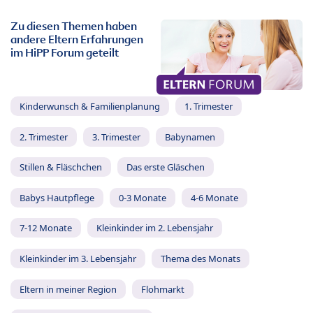
Zu diesen Themen haben
andere Eltern Erfahrungen
im HiPP Forum geteilt
Kinderwunsch & Familienplanung
1. Trimester
2. Trimester
3. Trimester
Babynamen
Stillen & Fläschchen
Das erste Gläschen
Babys Hautpflege
0-3 Monate
4-6 Monate
7-12 Monate
Kleinkinder im 2. Lebensjahr
Kleinkinder im 3. Lebensjahr
Thema des Monats
Eltern in meiner Region
Flohmarkt