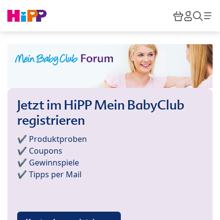
Skip to main content
Warenkor
HiPP M
Such
Jetzt im HiPP Mein BabyClub
registrieren
✔️ Produktproben
✔️ Coupons
✔️ Gewinnspiele
✔️ Tipps per Mail