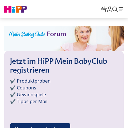
Skip to main content
Warenkor
HiPP M
Such
Jetzt im HiPP Mein BabyClub
registrieren
✔️ Produktproben
✔️ Coupons
✔️ Gewinnspiele
✔️ Tipps per Mail