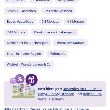
2. Trimester
3. Trimester
Babynamen
Stillen & Fläschchen
Das erste Gläschen
Babys Hautpflege
0-3 Monate
4-6 Monate
7-12 Monate
Kleinkinder im 2. Lebensjahr
Kleinkinder im 3. Lebensjahr
Thema des Monats
Eltern in meiner Region
Flohmarkt
Wichteln, Wanderpakete & Co
Neu hier?
Jetzt
kostenlos im HiPP Mein
BabyClub registrieren
und
deine Club-
Vorteile
sichern.
Bitte beachten: Dieses Forum bildet nur allgemeine