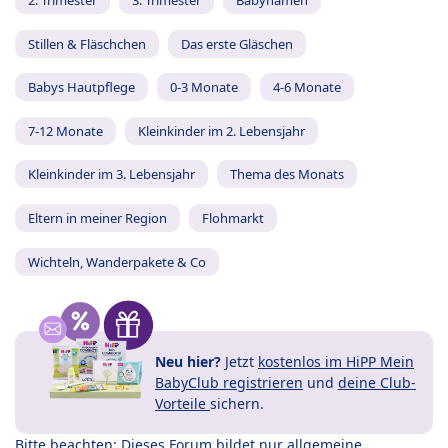
2. Trimester
3. Trimester
Babynamen
Stillen & Fläschchen
Das erste Gläschen
Babys Hautpflege
0-3 Monate
4-6 Monate
7-12 Monate
Kleinkinder im 2. Lebensjahr
Kleinkinder im 3. Lebensjahr
Thema des Monats
Eltern in meiner Region
Flohmarkt
Wichteln, Wanderpakete & Co
Neu hier?
Jetzt
kostenlos im HiPP Mein
BabyClub registrieren
und
deine Club-
Vorteile
sichern.
Bitte beachten: Dieses Forum bildet nur allgemeine