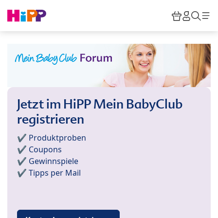
Skip to main content
Warenkor
HiPP M
Such
Jetzt im HiPP Mein BabyClub
registrieren
✔️ Produktproben
✔️ Coupons
✔️ Gewinnspiele
✔️ Tipps per Mail