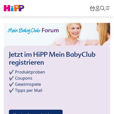
Skip to main content
Warenkor
HiPP M
Such
Jetzt im HiPP Mein BabyClub
registrieren
✔️ Produktproben
✔️ Coupons
✔️ Gewinnspiele
✔️ Tipps per Mail