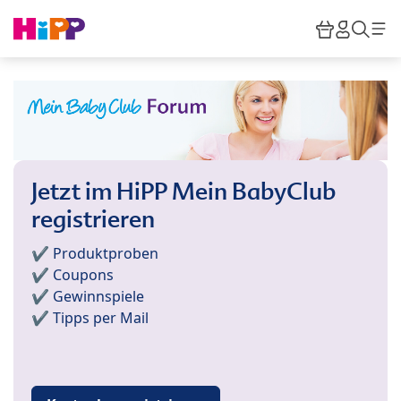
Skip to main content
Warenkor
HiPP M
Such
Jetzt im HiPP Mein BabyClub
registrieren
✔️ Produktproben
✔️ Coupons
✔️ Gewinnspiele
✔️ Tipps per Mail