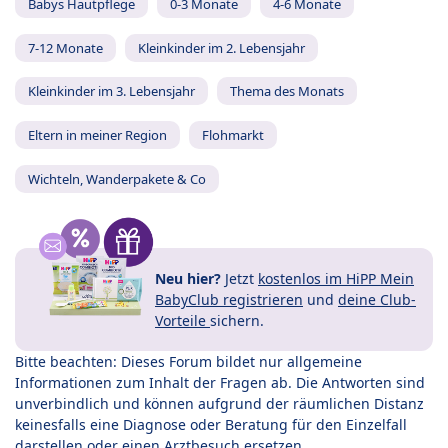
Babys Hautpflege
0-3 Monate
4-6 Monate
7-12 Monate
Kleinkinder im 2. Lebensjahr
Kleinkinder im 3. Lebensjahr
Thema des Monats
Eltern in meiner Region
Flohmarkt
Wichteln, Wanderpakete & Co
Neu hier?
Jetzt
kostenlos im HiPP Mein
BabyClub registrieren
und
deine Club-
Vorteile
sichern.
Bitte beachten: Dieses Forum bildet nur allgemeine
Informationen zum Inhalt der Fragen ab. Die Antworten sind
unverbindlich und können aufgrund der räumlichen Distanz
keinesfalls eine Diagnose oder Beratung für den Einzelfall
darstellen oder einen Arztbesuch ersetzen.