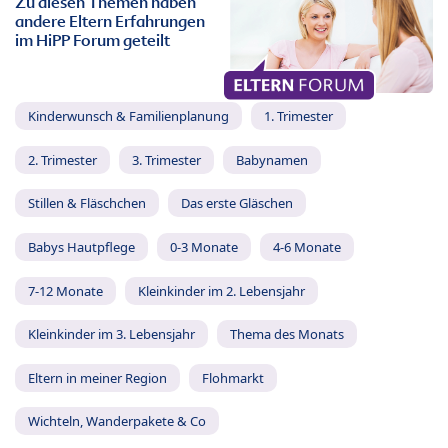
Zu diesen Themen haben
andere Eltern Erfahrungen
im HiPP Forum geteilt
Kinderwunsch & Familienplanung
1. Trimester
2. Trimester
3. Trimester
Babynamen
Stillen & Fläschchen
Das erste Gläschen
Babys Hautpflege
0-3 Monate
4-6 Monate
7-12 Monate
Kleinkinder im 2. Lebensjahr
Kleinkinder im 3. Lebensjahr
Thema des Monats
Eltern in meiner Region
Flohmarkt
Wichteln, Wanderpakete & Co