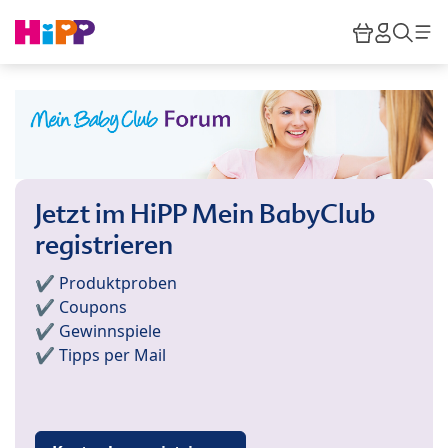
Skip to main content
Warenkor
HiPP M
Such
Jetzt im HiPP Mein BabyClub
registrieren
✔️ Produktproben
✔️ Coupons
✔️ Gewinnspiele
✔️ Tipps per Mail