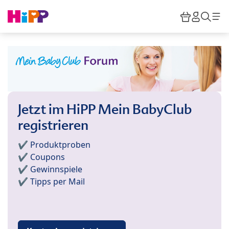
Skip to main content
Warenkor
HiPP M
Such
Jetzt im HiPP Mein BabyClub
registrieren
✔️ Produktproben
✔️ Coupons
✔️ Gewinnspiele
✔️ Tipps per Mail