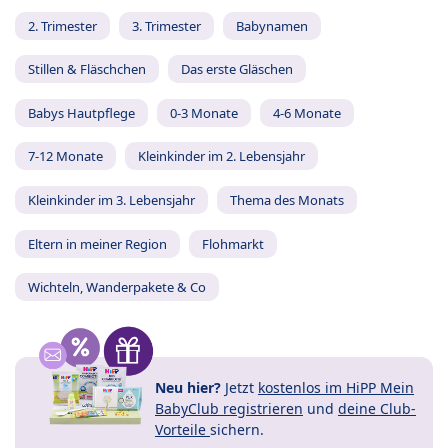
2. Trimester
3. Trimester
Babynamen
Stillen & Fläschchen
Das erste Gläschen
Babys Hautpflege
0-3 Monate
4-6 Monate
7-12 Monate
Kleinkinder im 2. Lebensjahr
Kleinkinder im 3. Lebensjahr
Thema des Monats
Eltern in meiner Region
Flohmarkt
Wichteln, Wanderpakete & Co
Neu hier?
Jetzt
kostenlos im HiPP Mein
BabyClub registrieren
und
deine Club-
Vorteile
sichern.