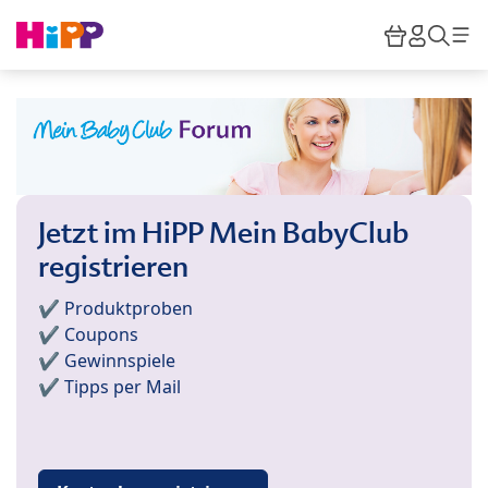
Skip to main content
Warenkor
HiPP M
Such
Jetzt im HiPP Mein BabyClub
registrieren
✔️ Produktproben
✔️ Coupons
✔️ Gewinnspiele
✔️ Tipps per Mail