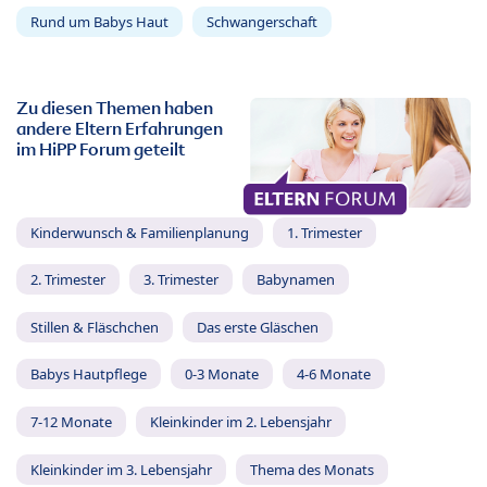
Rund um Babys Haut
Schwangerschaft
Zu diesen Themen haben
andere Eltern Erfahrungen
im HiPP Forum geteilt
Kinderwunsch & Familienplanung
1. Trimester
2. Trimester
3. Trimester
Babynamen
Stillen & Fläschchen
Das erste Gläschen
Babys Hautpflege
0-3 Monate
4-6 Monate
7-12 Monate
Kleinkinder im 2. Lebensjahr
Kleinkinder im 3. Lebensjahr
Thema des Monats