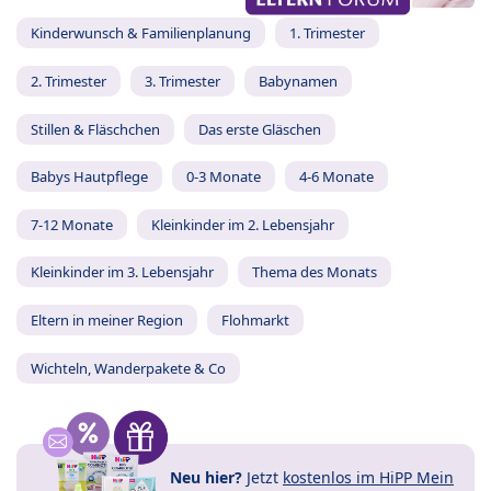
Kinderwunsch & Familienplanung
1. Trimester
2. Trimester
3. Trimester
Babynamen
Stillen & Fläschchen
Das erste Gläschen
Babys Hautpflege
0-3 Monate
4-6 Monate
7-12 Monate
Kleinkinder im 2. Lebensjahr
Kleinkinder im 3. Lebensjahr
Thema des Monats
Eltern in meiner Region
Flohmarkt
Wichteln, Wanderpakete & Co
Neu hier?
Jetzt
kostenlos im HiPP Mein