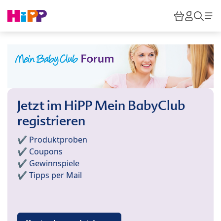
Skip to main content
Warenkor
HiPP M
Such
Jetzt im HiPP Mein BabyClub
registrieren
✔️ Produktproben
✔️ Coupons
✔️ Gewinnspiele
✔️ Tipps per Mail